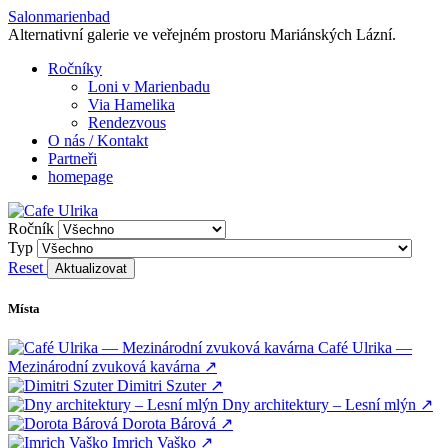
Salonmarienbad
+
Alternativní galerie ve veřejném prostoru Mariánských Lázní.
−
Ročníky
Loni v Marienbadu
Via Hamelika
Rendezvous
O nás / Kontakt
Partneři
homepage
Ročník
Typ
Reset
Aktualizovat
Místa
Café Ulrika —
Mezinárodní zvuková kavárna
↗
Dimitri Szuter
↗
Dny architektury – Lesní mlýn
↗
Dorota Bárová
↗
Imrich Vaško
↗