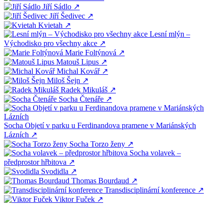
Jiří Sádlo
↗
Jiří Šedivec
↗
Kvietah
↗
Lesní mlýn –
Východisko pro všechny akce
↗
Marie Foltýnová
↗
Matouš Lipus
↗
Michal Kovář
↗
Miloš Šejn
↗
Radek Mikuláš
↗
Socha Čtenáře
↗
Socha Objetí v parku u Ferdinandova pramene v Mariánských
Lázních
↗
Socha Torzo ženy
↗
Socha volavek –
předprostor hřbitova
↗
Svodidla
↗
Thomas Bourdaud
↗
Transdisciplinární konference
↗
Viktor Fuček
↗